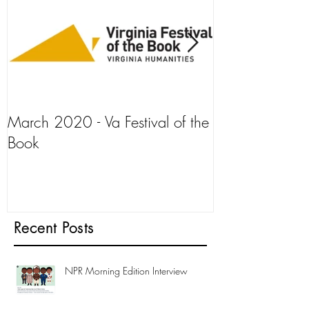
March 2020 - Va Festival of the
AJ+ Interview
Book
Recent Posts
NPR Morning Edition Interview