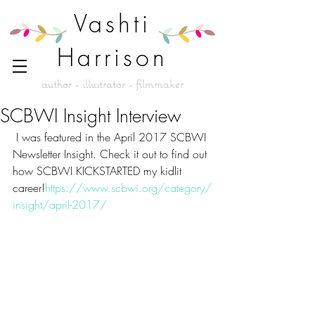
Vashti
Harrison
author - illustrator - filmmaker
SCBWI Insight Interview
 I was featured in the April 2017 SCBWI 
Newsletter Insight. Check it out to find out 
how SCBWI KICKSTARTED my kidlit 
career!
https://www.scbwi.org/category/
insight/april-2017/