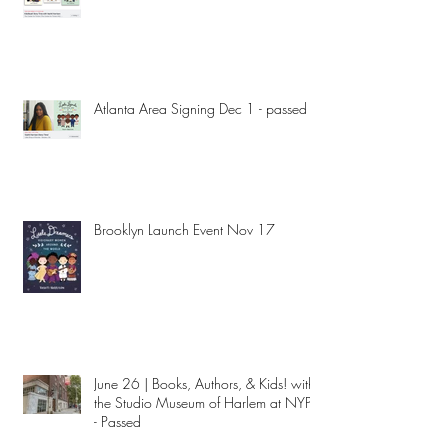
Atlanta Area Signing Dec 1 - passed
Brooklyn Launch Event Nov 17
June 26 | Books, Authors, & Kids! with
the Studio Museum of Harlem at NYPL
- Passed