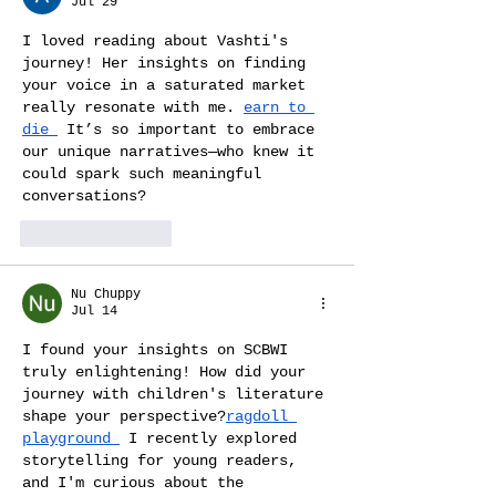
Jul 29
I loved reading about Vashti's 
journey! Her insights on finding 
your voice in a saturated market 
really resonate with me. 
earn to 
die
 It’s so important to embrace 
our unique narratives—who knew it 
could spark such meaningful 
conversations?
Like
Reply
Nu Chuppy
Jul 14
I found your insights on SCBWI 
truly enlightening! How did your 
journey with children's literature 
shape your perspective?
ragdoll 
playground
 I recently explored 
storytelling for young readers, 
and I'm curious about the 