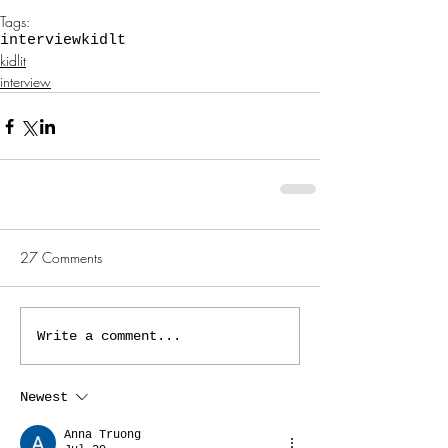
Tags:
interview
kidlt
kidlit
interview
27 Comments
Write a comment...
Newest
Anna Truong