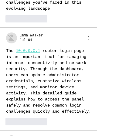
challenges you've faced in this 
evolving landscape.
Like
Reply
Emma Walker
Jul 04
The 
10.0.0.0.1
 router login page 
is an important tool for managing 
internet connectivity and network 
security. Through the dashboard, 
users can update administrator 
credentials, customize wireless 
settings, and monitor device 
activity. This detailed guide 
explains how to access the panel 
safely and resolve common login 
challenges quickly and effectively.
Like
Reply