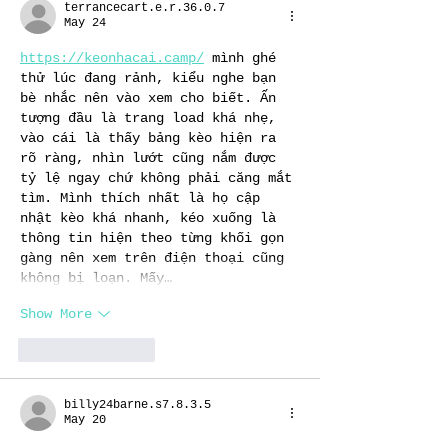
terrancecart.e.r.36.0.7
May 24
https://keonhacai.camp/
 mình ghé 
thử lúc đang rảnh, kiểu nghe bạn 
bè nhắc nên vào xem cho biết. Ấn 
tượng đầu là trang load khá nhẹ, 
vào cái là thấy bảng kèo hiện ra 
rõ ràng, nhìn lướt cũng nắm được 
tỷ lệ ngay chứ không phải căng mắt 
tìm. Mình thích nhất là họ cập 
nhật kèo khá nhanh, kéo xuống là 
thông tin hiện theo từng khối gọn 
gàng nên xem trên điện thoại cũng 
không bị loạn. Mấy…
Show More
Like
Reply
billy24barne.s7.8.3.5
May 20